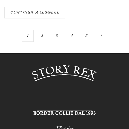
CONTINUA A LEGGERE
1
2
3
4
5
I Border