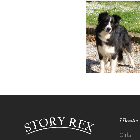
I Border
Girls