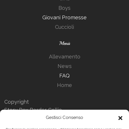
Boys
Giovani Promesse
Cuccioli
Menù
Allevamento
News
FAQ
Home
Copyright
Story Rex Border Collie
Gestisci Consenso
Informazioni Privacy
Informazioni sui Cookies