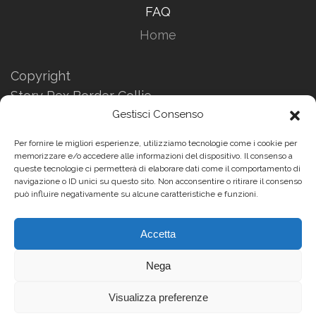
FAQ
Home
Copyright
Story Rex Border Collie
Gestisci Consenso
Informazioni Privacy
Informazioni sui Cookies
Per fornire le migliori esperienze, utilizziamo tecnologie come i cookie per
Website by
memorizzare e/o accedere alle informazioni del dispositivo. Il consenso a
queste tecnologie ci permetterà di elaborare dati come il comportamento di
Enrico Pasi
navigazione o ID unici su questo sito. Non acconsentire o ritirare il consenso
può influire negativamente su alcune caratteristiche e funzioni.
Accetta
Story Rex Border Collie - Tutti i diritti riservati - Vietata la
diffusione e/o riproduzione anche parziale dei contenuti
presenti su questo sito
Nega
Visualizza preferenze