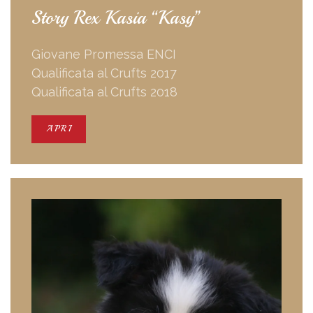
Story Rex Kasia “Kasy”
Giovane Promessa ENCI
Qualificata al Crufts 2017
Qualificata al Crufts 2018
APRI