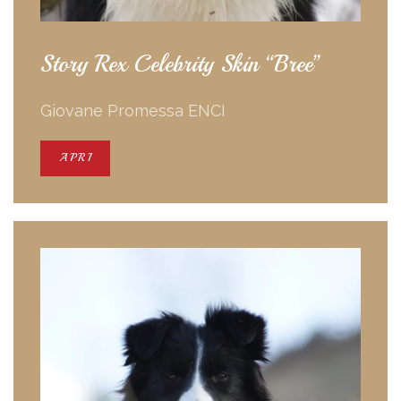
Story Rex Celebrity Skin “Bree”
Giovane Promessa ENCI
APRI