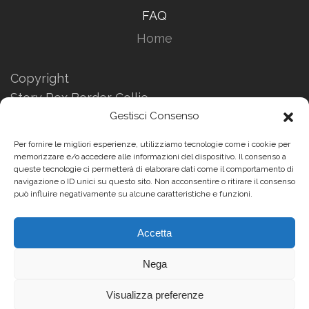
FAQ
Home
Copyright
Story Rex Border Collie
Informazioni Privacy
Gestisci Consenso
Informazioni sui Cookies
Per fornire le migliori esperienze, utilizziamo tecnologie come i cookie per
Website by
memorizzare e/o accedere alle informazioni del dispositivo. Il consenso a
queste tecnologie ci permetterà di elaborare dati come il comportamento di
Enrico Pasi
navigazione o ID unici su questo sito. Non acconsentire o ritirare il consenso
può influire negativamente su alcune caratteristiche e funzioni.
Accetta
Story Rex Border Collie - Tutti i diritti riservati - Vietata la
diffusione e/o riproduzione anche parziale dei contenuti
presenti su questo sito
Nega
Visualizza preferenze