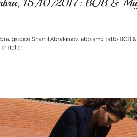
 Umbra, 15/10/2017: BOB & Mig
Umbra, giudice Shamil Abrakimov, abbiamo fatto BOB & M
n Italia!