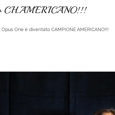
ovo CH.AMERICANO!!!
x Opus One
è diventato
CAMPIONE AMERICANO
!!!