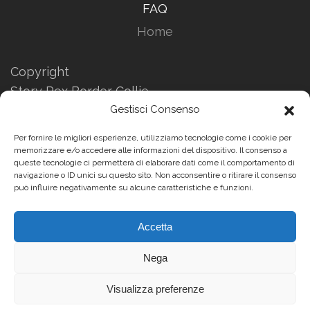
FAQ
Home
Copyright
Story Rex Border Collie
Informazioni Privacy
Gestisci Consenso
Informazioni sui Cookies
Per fornire le migliori esperienze, utilizziamo tecnologie come i cookie per
Website by
memorizzare e/o accedere alle informazioni del dispositivo. Il consenso a
queste tecnologie ci permetterà di elaborare dati come il comportamento di
Enrico Pasi
navigazione o ID unici su questo sito. Non acconsentire o ritirare il consenso
può influire negativamente su alcune caratteristiche e funzioni.
Accetta
Story Rex Border Collie - Tutti i diritti riservati - Vietata la
diffusione e/o riproduzione anche parziale dei contenuti
presenti su questo sito
Nega
Visualizza preferenze