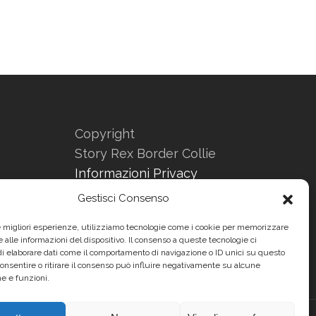
Copyright
Story Rex Border Collie
Informazioni Privacy
Informazioni sui Cookies
Gestisci Consenso
Website by
le migliori esperienze, utilizziamo tecnologie come i cookie per memorizzare
Enrico Pasi
 alle informazioni del dispositivo. Il consenso a queste tecnologie ci
i elaborare dati come il comportamento di navigazione o ID unici su questo
consentire o ritirare il consenso può influire negativamente su alcune
he e funzioni.