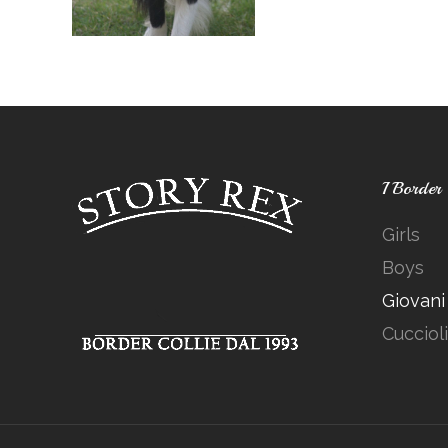
I Border
Girls
Boys
Giovan
Cuccioli