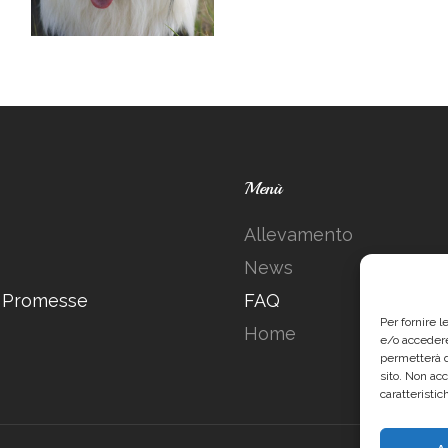
Menù
Allevamento
News
i Promesse
FAQ
Per fornire 
Home
e/o accedere
permetterà d
sito. Non ac
caratteristic